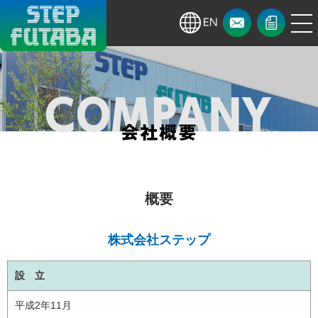
menu
お問
お知
en
い合
ら
株式会社ス
わせ
せ・
営業
テップ・株
日
式会社双葉
会社概要
製作所
概要
株式会社ステップ
設 立
平成2年11月