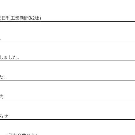
択されました。
（中小企業庁/表面処理事業）
日刊工業新聞3/2版）
。
しました。
た。
内
らせ