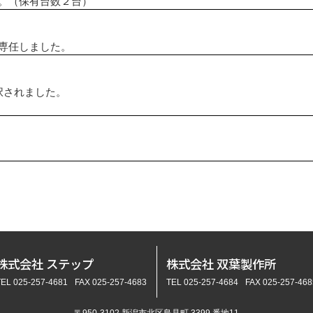
。（保有台数２台）
専任しました。
択されました。
株式会社 ステップ
株式会社 双葉製作所
TEL 025-257-4681
FAX 025-257-4683
TEL 025-257-4684
FAX 025-257-468
〒950-3102 新潟市北区島見町 3399 番地11