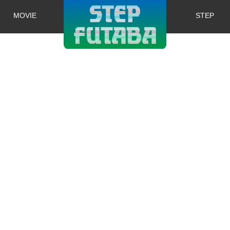
MOVIE
STEP
株式会社ステ
ップ・株式会
社双葉製作所
第4回事業再構築補助金を申請し、採